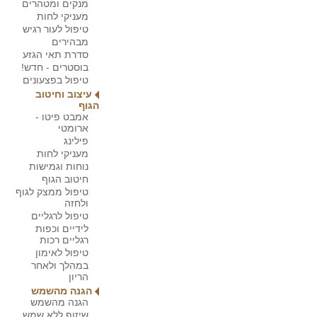
מנקים ומטהרים
מעניקי לחות
טיפול לעור רגיש
מבהירים
סדרת תאי הגזע
בוסטרים - חדש!
טיפול בפצעונים
עיצוב וחיטוב
הגוף
אמבט פיטו -
ארומטי
פילינג
מעניקי לחות
נוחות וגמישות
חיטוב הגוף
טיפול ממצק לגוף
ולחזה
טיפול לרגליים
לידיים וכפות
רגליים רכות
טיפול לאימון
במהלך ולאחר
הריון
הגנה מהשמש
הגנה מהשמש
שיזוף ללא שמש