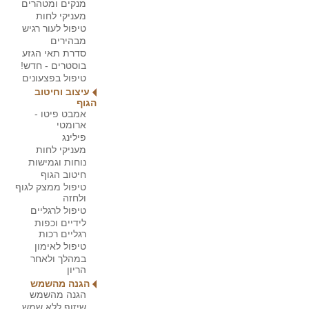
מנקים ומטהרים
מעניקי לחות
טיפול לעור רגיש
מבהירים
סדרת תאי הגזע
בוסטרים - חדש!
טיפול בפצעונים
עיצוב וחיטוב
הגוף
אמבט פיטו -
ארומטי
פילינג
מעניקי לחות
נוחות וגמישות
חיטוב הגוף
טיפול ממצק לגוף
ולחזה
טיפול לרגליים
לידיים וכפות
רגליים רכות
טיפול לאימון
במהלך ולאחר
הריון
הגנה מהשמש
הגנה מהשמש
שיזוף ללא שמש