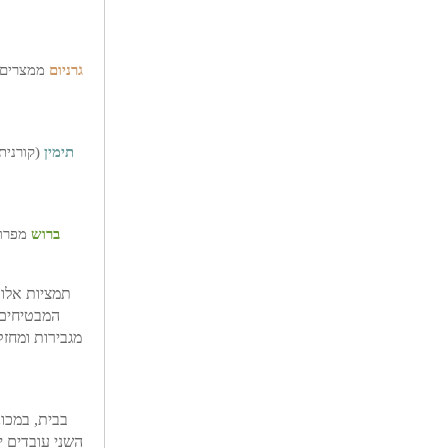
גרניום
ממצרים 
תימין
(קורנית
ברוש
מפרוב
תמציות אלו
המבטיחים 
מגבירות ומחז
בבית, במכונ
השני עובדים י