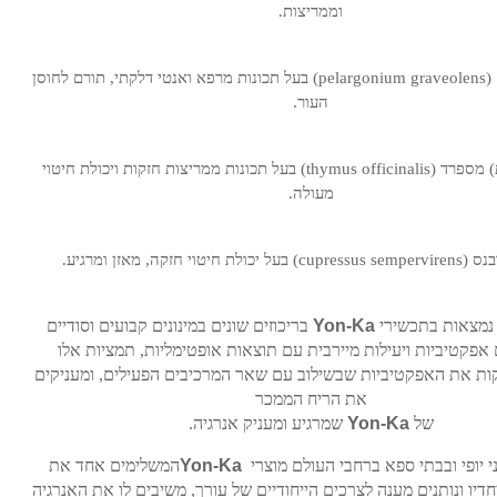
וממריצות.
(
pelargonium graveolens
) בעל תכונות מרפא ואנטי דלקתי, תורם לחוסן
העור.
) מספרד (
thymus officinalis
) בעל תכונות ממריצות חזקות ויכולת חיטוי
מעולה.
נס (
cupressus sempervirens
) בעל יכולת חיטוי חזקה, מאזן ומרגיע.
 נמצאות בתכשירי
Yon-Ka
בריכוזים שונים במינונים קבועים וסודיים
אפקטיביות ויעילות מיירבית עם תוצאות אופטימליות, תמציות אלו
קות את האפקטיביות שבשילוב עם שאר המרכיבים הפעילים, ומעניקים
את הריח הממכר
של
Yon-Ka
שמרגיע ומעניק אנרגיה.
י יופי ובבתי ספא ברחבי העולם מוצרי
Yon-Ka
המשלימים אחד את
חדיו ונותנים מענה לצרכים הייחודיים של עורך, משיבים לו את האנרגיה