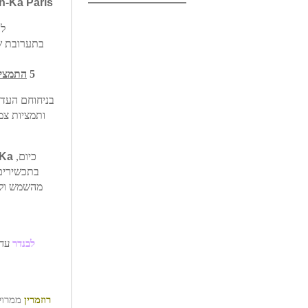
n-Ka Paris
לב
בתערובת
ש
5
התמציו
בניחוחם העד
ותמציות
צמ
כיום,
Ka
בתכשירים
לבנדר
עדי
רוזמרין
ממרוקו