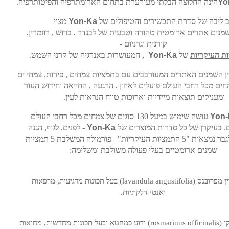
Yo
הינה
החלוצה
הבלתי
מעורערת
בתחום
הארומתרפיה
והפיטותרפיה.
 ליבה של סדרת התכשירים והטיפולים של
Yon-Ka
מצוי
מנים
אתרים
ארומטית
טהורה
וטבעית של
לבנדר
,
ברוש
,
רוזמרין
,
קורנית
וגרניום -
ת העיקריות
של
Yon-Ka
, המעושרות
באנרגיה
של
קרני
השמש.
ין השמנים האתרים המעורבבים עם בתמציות צמחים
,
פירות, צמחי
ים
חים
מכל
רחבי
העולם פועלים
לאיזון
,
הרגעה
,
החייאה וחידוש העור
ומעניקים
תוצאות
מיידיות וארוכות טווח
הנראות
לעין.
Yon-
עושה שימוש במעל 130 סוגים של צמחים מכל רחבי העולם
. בעיקרן של כל סדרות המוצרים של
Yon-Ka
- לפנים, לגוף, הגנה
מהשמש ולגבר נמצאות "5 התמציות העיקריות"– פורמולה המשלבת 5 תמציות
שמנים ארומטיים בעלי פעולה משולבת ומשלימה:
ן מפרובנס (
lavandula angustifolia
) בעל תכונות מרגיעות, מרפאות
ואנטי-דלקתיות.
 (
rosmarinus officinalis
) ידוע כמחטא ובעל תכונות מחדשות, מחיאות