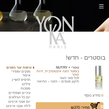
בוסטרים - חדש!
נוטרי + NUTRY
טיפוח עור הפנים
בוסטר הזנה אינטנסיבית, חיות
מנקים ומסירי
וזוהר
איפור
לכל סוגי העור
תרסיס לושיין
תיקון פגמים – הזנה – החיאה
פילינג
מסכות
עיניים ושפתיים
מידע נוסף
יום כל הגילאים
יום אנטי אייגינג
לילה אנטי אייגינג
מחיר: ₪370