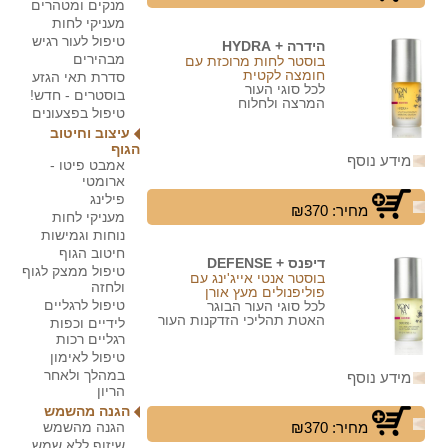
מנקים ומטהרים
מעניקי לחות
טיפול לעור רגיש
הידרה + HYDRA
מבהירים
בוסטר לחות מרוכזת עם
חומצה לקטית
סדרת תאי הגזע
לכל סוגי העור
בוסטרים - חדש!
המרצה ולחלוח
טיפול בפצעונים
עיצוב וחיטוב
הגוף
מידע נוסף
אמבט פיטו -
ארומטי
פילינג
מחיר: ₪370
מעניקי לחות
נוחות וגמישות
חיטוב הגוף
דיפנס + DEFENSE
טיפול ממצק לגוף
בוסטר אנטי אייג'ינג עם
ולחזה
פוליפנולים מעץ אורן
טיפול לרגליים
לכל סוגי העור הבוגר
האטת תהליכי הזדקנות העור
לידיים וכפות
רגליים רכות
טיפול לאימון
במהלך ולאחר
מידע נוסף
הריון
הגנה מהשמש
מחיר: ₪370
הגנה מהשמש
שיזוף ללא שמש